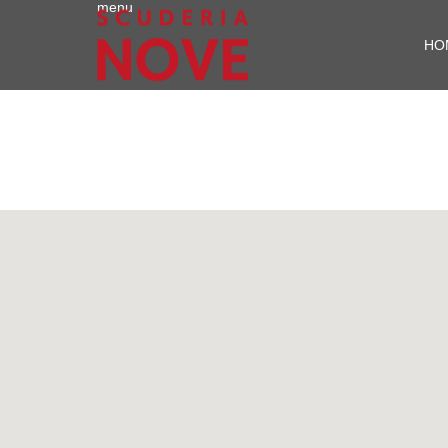
menu
HO